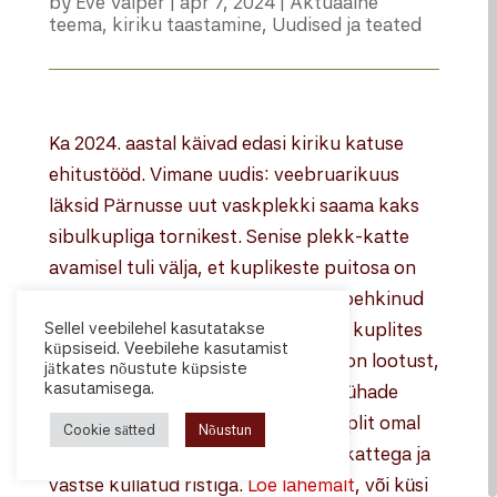
by
Eve Valper
|
apr 7, 2024
|
Aktuaalne
teema
,
kiriku taastamine
,
Uudised ja teated
Ka 2024. aastal käivad edasi kiriku katuse
ehitustööd. Vimane uudis: veebruarikuus
läksid Pärnusse uut vaskplekki saama kaks
sibulkupliga tornikest. Senise plekk-katte
avamisel tuli välja, et kuplikeste puitosa on
vee läbijooksu tõttu sama hullusti pehkinud
Sellel veebilehel kasutatakse
nagu olid nelitise katuse talad ja ka kuplites
küpsiseid. Veebilehe kasutamist
on vaja teha palju puidutöid. Siiski on lootust,
jätkates nõustute küpsiste
kasutamisega.
et suvel näeb tartlane juba Tartu Pühade
Aleksandrite kiriku katuseharja kuplit omal
Cookie sätted
Nõustun
kohal nelitise tipus, nüüd uue vaskkattega ja
vastse kullatud ristiga.
Loe lähemalt
, või küsi