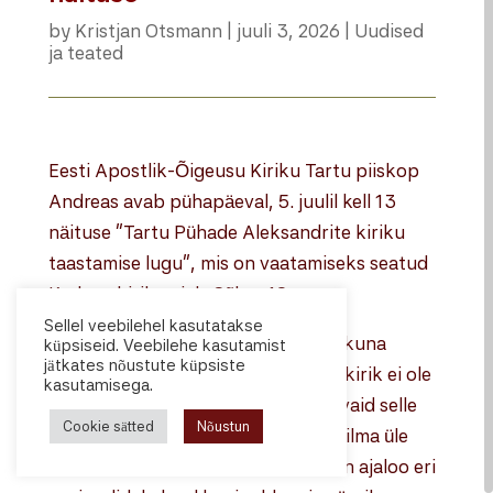
by
Kristjan Otsmann
|
juuli 3, 2026
|
Uudised
ja teated
Eesti Apostlik-Õigeusu Kiriku Tartu piiskop
Andreas avab pühapäeval, 5. juulil kell 13
näituse “Tartu Pühade Aleksandrite kiriku
taastamise lugu”, mis on vaatamiseks seatud
Karlova kiriku aiale Sõbra 19a.
Sellel veebilehel kasutatakse
1914. aastal ehitatud ja Karlova kirikuna
küpsiseid. Veebilehe kasutamist
jätkates nõustute küpsiste
tuntud Tartu Pühade Aleksandrite kirik ei ole
kasutamisega.
märgiline üksnes Tartu linnapildis, vaid selle
Cookie sätted
Nõustun
arhitektuur paistab ainulaadsena silma üle
Baltimaade. Kirikuhoone käekäik on ajaloo eri