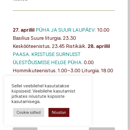
2​7. aprillil
PÜHA JA SUUR LAUPÄEV:
10.00
Basilius Suure liturgia. 23.30
Keskööteenistus. 23.45 Ristikäik.
28. aprillil
PAASA.
KRISTUSE SURNUIST
ÜLESTÕUSMISE HELGE PÜHA.
0.00
Hommikuteenistus. 1.00–3.00 Liturgia. 18.00
Õhtune palveteenistus.
29. aprillil
Sellel veebilehel kasutatakse
PAASANÄDALA ESMASPÄEV ​9.00
küpsiseid. Veebilehe kasutamist
Paasaliturgia
jätkates nõustute küpsiste
kasutamisega.
Cookie sätted
Nõustun