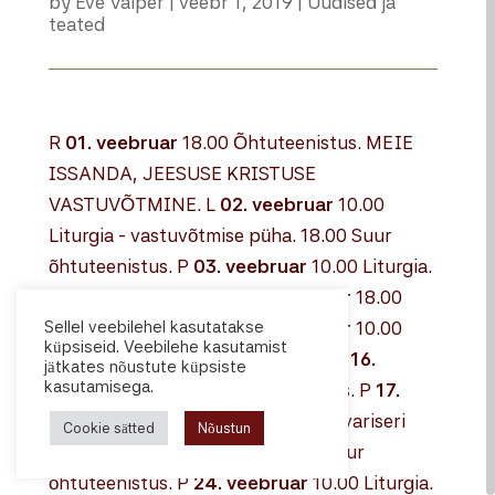
by
Eve Valper
|
veebr 1, 2019
|
Uudised ja
teated
R
01. veebruar
18.00 Õhtuteenistus. MEIE
ISSANDA, JEESUSE KRISTUSE
VASTUVÕTMINE. L
02. veebruar
10.00
Liturgia - vastuvõtmise püha. 18.00 Suur
õhtuteenistus. P
03. veebruar
10.00 Liturgia.
Talentide pühapäev. L
09. veebruar
18.00
Sellel veebilehel kasutatakse
Suur õhtuteenistus. P
10. veebruar
10.00
küpsiseid. Veebilehe kasutamist
Liturgia. Kaanani naise pühapäev. L
16.
jätkates nõustute küpsiste
kasutamisega.
veebruar
18.00 Suur õhtuteenistus. P
17.
veebruar
10.00 Liturgia. Tölneri ja variseri
Cookie sätted
Nõustun
pühapäev. L
23. veebruar
18.00 Suur
õhtuteenistus. P
24. veebruar
10.00 Liturgia.