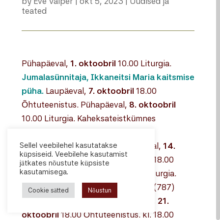
by
Eve Valper
|
okt 5, 2023
|
Uudised ja
teated
Pühapäeval,
1. oktoobril
10.00 Liturgia.
J
umalasünnitaja, Ikkaneitsi Maria kaitsmise
püha.
Laupäeval,
7. oktoobril
18.00
Õhtuteenistus. Pühapäeval,
8. oktoobril
10.00 Liturgia. Kaheksateistkümnes
pühapäev pärast kolmainupüha.
Sellel veebilehel kasutatakse
Lõikustänupüha. kl. 10.00 Laupäeval,
14.
küpsiseid. Veebilehe kasutamist
oktoobril
18.00 Õhtuteenistus. kl. 18.00
jätkates nõustute küpsiste
kasutamisega.
Pühapäeval,
15. oktoobril
10.00 Liturgia.
Nikaia kogumaapealse kirikukogu (787)
Cookie sätted
Nõustun
pühade isade pühapäev. Laupäeval,
21.
oktoobril
18.00 Õhtuteenistus. kl. 18.00