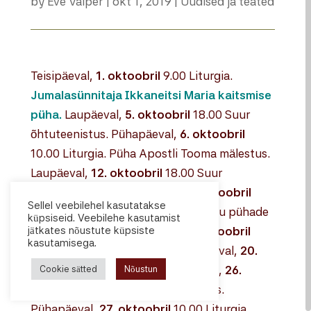
by
Eve Valper
|
okt 1, 2019
|
Uudised ja teated
Teisipäeval,
1. oktoobril
9.00 Liturgia.
Jumalasünnitaja Ikkaneitsi Maria kaitsmise
püha.
Laupäeval,
5. oktoobril
18.00 Suur
õhtuteenistus. Pühapäeval,
6. oktoobril
10.00 Liturgia. Püha Apostli Tooma mälestus.
Laupäeval,
12. oktoobril
18.00 Suur
õhtuteenistus. Pühapäeval,
13. oktoobril
Sellel veebilehel kasutatakse
10.00 Liturgia. VII Nikaia kirikukogu pühade
küpsiseid. Veebilehe kasutamist
jätkates nõustute küpsiste
isade pühapäev. Laupäeval,
19. oktoobril
kasutamisega.
18.00 Suur õhtuteenistus. Pühapäeval,
20.
oktoobril
10.00 Liturgia. Laupäeval,
26.
Cookie sätted
Nõustun
oktoobril
18.00 Suur õhtuteenistus.
Pühapäeval,
27. oktoobril
10.00 Liturgia.