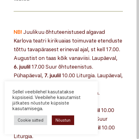
NB!
Juulikuu õhtuteenistused algavad
Karlova teatri kirikuaias toimuvate etenduste
tõttu tavapärasest erineval ajal, st kell 17.00.
Augustist on taas kõik vanaviisi. Laupäeval,
6. juulil
17.00 Suur õhtuteenistus.
Pühapäeval,
7. juulil
10.00 Liturgia. Laupäeval,
13. juulil
17.00 Suur õhtuteenistus.
Sellel veebilehel kasutatakse
Pühapäeval,
14. juulil
10.00 Liturgia.
küpsiseid. Veebilehe kasutamist
Laupäeval,
20. juulil
17.00 Suur
jätkates nõustute küpsiste
kasutamisega.
õhtuteenistus. Pühapäeval,
21. juulil
10.00
Liturgia. Laupäeval,
27. juulil
17.00 Suur
Cookie sätted
Nõustun
õhtuteenistus. Pühapäeval,
28. juulil
10.00
Liturgia.