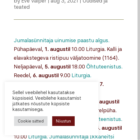
by
Eve Valper
|
aug 3, 2021
|
Uudised ja
teated
​Jumalasünnitaja uinumise paastu algus.
Pühapäeval,
1. augustil
10.00 Liturgia. Kalli ja
elavakstegeva ristipuu väljatoomine (1164).
Neljapäeval,
5. augustil
18.00
Õhtuteenistus.
Reedel,
6. augustil
9.00
Liturgia.
Issandamuutmise püha.
Laupäeval,
7.
Sellel veebilehel kasutatakse
augustil
18.00 Õhtuteenistus.
küpsiseid. Veebilehe kasutamist
Hommikuteenistus. Pühapäeval,
8. augustil
jätkates nõustute küpsiste
kasutamisega.
10.00 Liturgia. Issandamuutmise järelpüha.
Laupäeval,
14. augustil
18.00
Õhtuteenistus.
Cookie sätted
Nõustun
Hommikuteenistus.
Pühapäeval,
15. augustil
10.00
Liturgia. Jumalasünnitaja Ikkaneitsi