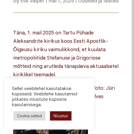
by
Eve Valper
|
mai 1, 2025
|
Uudised ja teated
Täna, 1. mail 2025 on Tartu Pühade
Aleksandrite kirikus koos Eesti Apostlik-
Õigeusu kiriku vaimulikkond, et kuulata
metropoliitide Stefanuse ja Grigoriose
mõtteid ning arutleda tänapäeva aktuaalsetel
kiriklikel teemadel.
Foto: Jüri
Sellel veebilehel kasutatakse
küpsiseid. Veebilehe kasutamist
Ilves
jätkates nõustute küpsiste
kasutamisega.
Cookie sätted
Nõustun