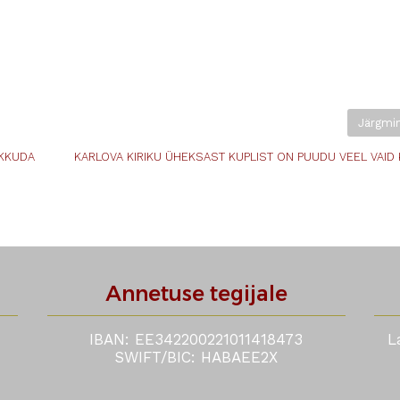
Järgmi
UKKUDA
KARLOVA KIRIKU ÜHEKSAST KUPLIST ON PUUDU VEEL VAID
Annetuse tegijale
IBAN: EE342200221011418473
L
​SWIFT/BIC: HABAEE2X