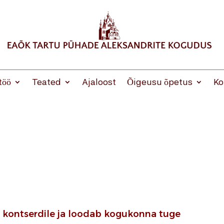
töö
Teated
Ajaloost
Õigeusu õpetus
Ko
b kontserdile ja loodab kogukonna tuge