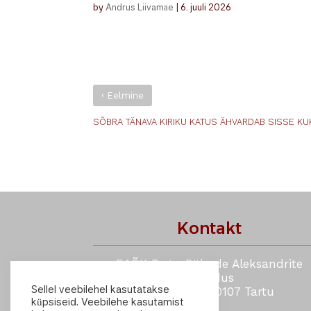
by
Andrus Liivamäe
|
6. juuli 2026
‹
Eelmine
SÕBRA TÄNAVA KIRIKU KATUS ÄHVARDAB SISSE K
Kontakt
EAÕK Tartu Pühade Aleksandrite
Kogudus
Sellel veebilehel kasutatakse
Sõbra 19a, 50107 Tartu
küpsiseid. Veebilehe kasutamist