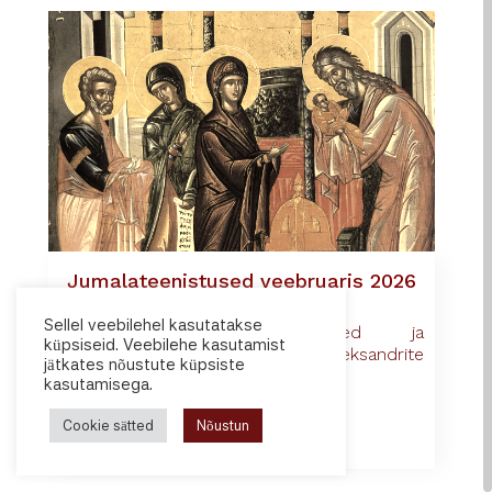
Jumalateenistused veebruaris 2026
28. jaan 2026
|
Uudised ja teated
Sellel veebilehel kasutatakse
Veebruarikuu jumalateenistused ja
küpsiseid. Veebilehe kasutamist
sündmused Tartu Pühade Aleksandrite
jätkates nõustute küpsiste
kirikus.
kasutamisega.
Cookie sätted
Nõustun